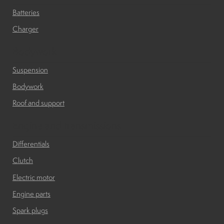
Batteries
Charger
Bodywork
Suspension
Bodywork
Roof and support
Engine and transmissions
Differentials
Clutch
Electric motor
Engine parts
Spark plugs