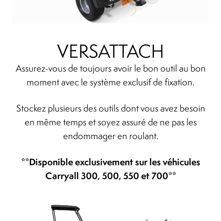
Indicators
VERSATTACH
Lights
Assurez-vous de toujours avoir le bon outil au bon
Electric motor
moment avec le système exclusif de fixation.
Engine parts
Stockez plusieurs des outils dont vous avez besoin
en même temps et soyez assuré de ne pas les
endommager en roulant.
Tires and wheels
**Disponible exclusivement sur les véhicules
Seats
Carryall 300, 500, 550 et 700**
Solenoids