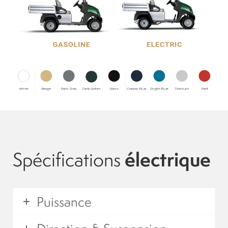
Suspension
Canvas and cabin
Roof and support
Golf carts rental
On sale parts and accessories
Spécifications
électrique
About us
Puissance
Carreers