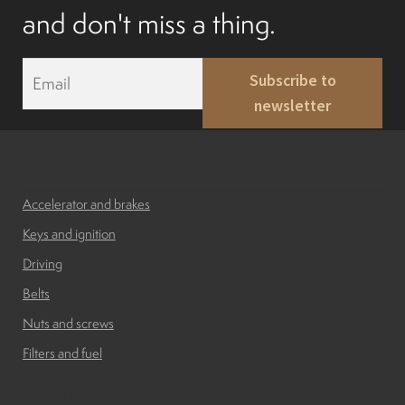
and don't miss a thing.
E
Subscribe to
m
newsletter
a
i
l
*
Accessories and brakes
Accelerator and brakes
Keys and ignition
Driving
Belts
Nuts and screws
Filters and fuel
Batteries