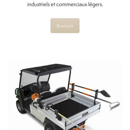
industriels et commerciaux légers.
Differentials
Brochure
Exhaust
Nuts and screws
Electronic
Clutch
F&R switch
Filters and fuel