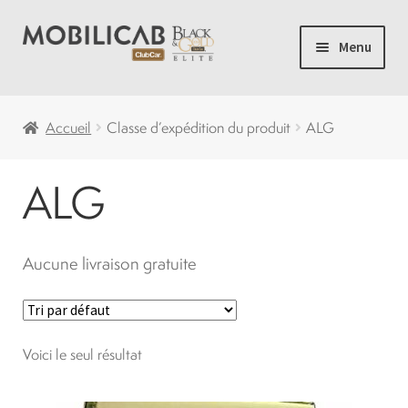
Aller
Aller
Menu
à
au
la
contenu
Accueil
navigation
Accueil
Classe d’expédition du produit
ALG
Camping
ALG
Ouvrir
Voiturette de Golf
le
menu
Aucune livraison gratuite
Ouvrir
Voiturettes Neuves
enfant
le
menu
Ouvrir
Pièces
enfant
le
Voici le seul résultat
menu
Solde
enfant