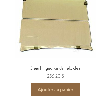
Location
À propos
Blog
Carrières
Clear hinged windshield clear
Quadriporteurs
255,20
$
English
Ajouter au panier