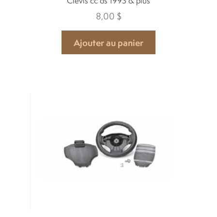
Clevis cc ds 1993 & plus
8,00
$
Ajouter au panier