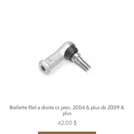
Suspension
Toile et cabine
Toit et support
Solde
Location
À propos
Biellette filet a droite cc prec. 2004 & plus-ds 2009 &
plus
42,00
$
Blog