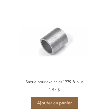
Filtres et carburant
Indicateurs
Lumières
Moteur électrique
Pièces moteur
Pneus et roues
Bague pour axe cc ds 1979 & plus
1,87
$
Sièges
Ajouter au panier
Solenoids