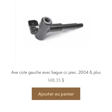
Accélérateur et freins
Batteries
Bougies
Carrosseries
Chargeur
Axe cote gauche avec bague cc prec. 2004 & plus
148,35
$
Chassis
Ajouter au panier
Clé et allumage
Conduite