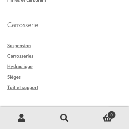
Filtres et carburant
Carrosserie
Suspension
Carrosseries
Hydraulique
Sièges
Toit et support
Moteurs et transmissions
0
Recherche
Recherche