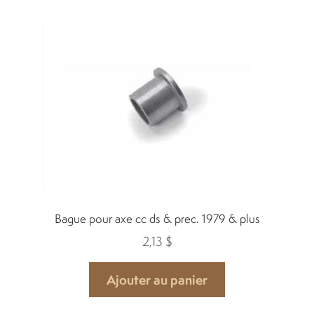
Courroies
Différentiels
Échappement
Écrous et vis
Électronique
Bague pour axe cc ds & prec. 1979 & plus
2,13
$
Embrayage
Ajouter au panier
F&R switch