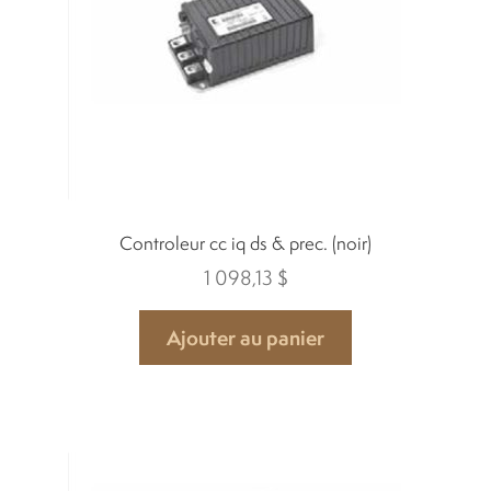
Location
À propos
Blog
Controleur cc iq ds & prec. (noir)
Carrières
1 098,13
$
Quadriporteurs
Ajouter au panier
English