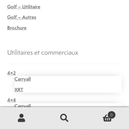
Golf – Utilitaire
Golf – Autres
Brochure
Utilitaires et commerciaux
4×2
Carryall
XRT
4×4
Carryall
0
XRT
Recherche
Recherche
Transport de passagers