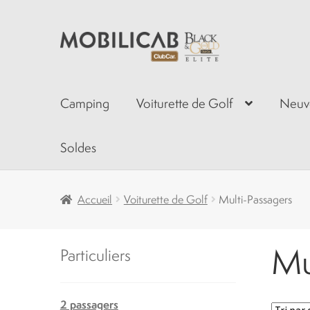
Aller
Aller
à
au
la
contenu
navigation
Camping
Voiturette de Golf
Neuv
Soldes
Accueil
Voiturette de Golf
Multi-Passagers
Mu
Particuliers
2 passagers