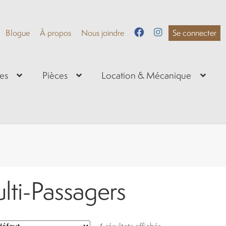
Blogue
À propos
Nous joindre
Se connecter
es
Pièces
Location & Mécanique
lti-Passagers
4 résultats affichés