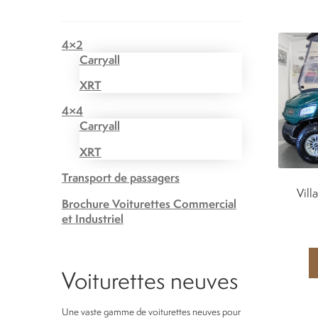
4×2
Carryall
XRT
4×4
Carryall
XRT
Transport de passagers
Vill
Brochure Voiturettes Commercial
et Industriel
Voiturettes neuves
Une vaste gamme de voiturettes neuves pour