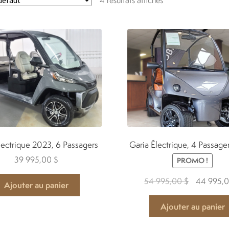
ectrique 2023, 6 Passagers
Garia Électrique, 4 Passag
39 995,00
$
PROMO !
Le
54 995,00
$
44 995,
Ajouter au panier
prix
initial
Ajouter au panier
était :