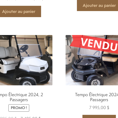
prix
prix
Ajouter au panier
initial
actuel
Ajouter au panier
était :
est :
54
44
995,00 $.
995,00 $.
mpo Électrique 2024, 2
Tempo Électrique 2024
Passagers
Passagers
7 995,00
$
PROMO !