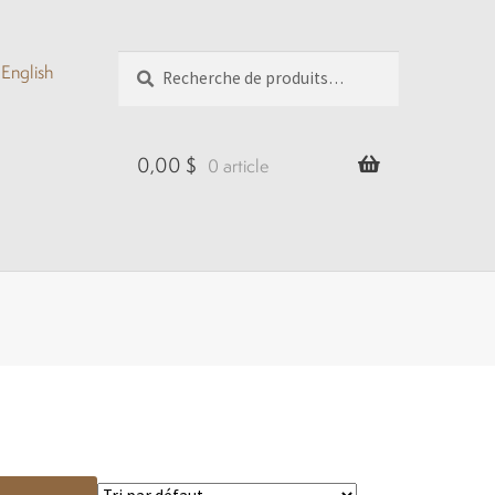
Recherche
Recherche
English
pour :
0,00
$
0 article