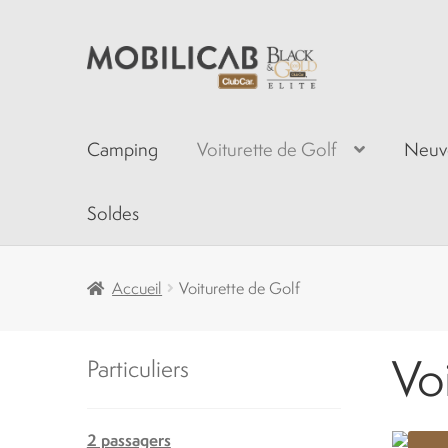
Aller
Aller
à
au
la
contenu
navigation
Camping
Voiturette de Golf
Neuv
Soldes
Accueil
Voiturette de Golf
Vo
Particuliers
2 passagers