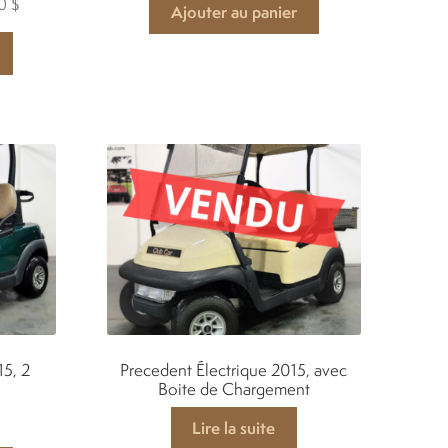
Le
00
$
Ajouter au panier
prix
actuel
est :
19
489,00 $.
15, 2
Precedent Électrique 2015, avec
Boite de Chargement
Lire la suite