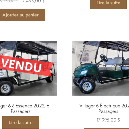
Le
Le
 995,00
$
7 495,00
$
Lire la suite
prix
prix
initial
actuel
Ajouter au panier
était :
est :
7
7
995,00 $.
495,00 $.
ager 6 à Essence 2022, 6
Villager 6 Électrique 20
Passagers
Passagers
17 995,00
$
Lire la suite