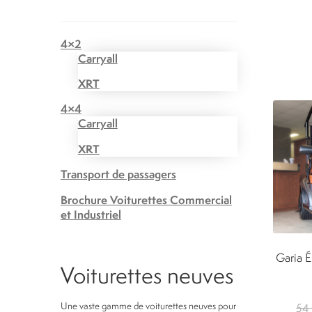
4×2
Carryall
XRT
4×4
Carryall
XRT
Transport de passagers
Brochure Voiturettes Commercial
et Industriel
Garia É
Voiturettes neuves
Une vaste gamme de voiturettes neuves pour
54