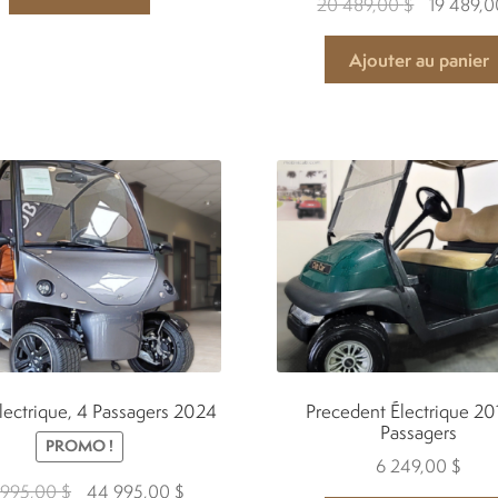
Le
20 489,00
$
19 489,
prix
initial
Ajouter au panier
était :
20
489,00 $.
lectrique, 4 Passagers 2024
Precedent Électrique 20
Passagers
PROMO !
6 249,00
$
Le
Le
 995,00
$
44 995,00
$