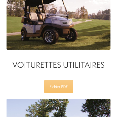
Location
À propos
Blog
Carrières
VOITURETTES UTILITAIRES
Quadriporteurs
Fichier PDF
English