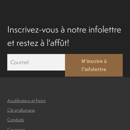
Inscrivez-vous à notre infolettre
et restez à l'affût!
E
M'inscrire à
m
l'infolettre
a
i
l
*
Accessories and brakes
Accélérateur et freins
Clé et allumage
Conduite
Courroies