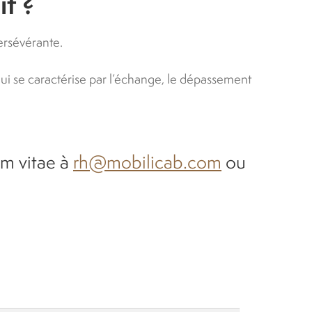
it ?
ersévérante.
ui se caractérise par l’échange, le dépassement
um vitae à
rh@mobilicab.com
ou