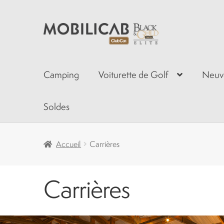
Aller
Aller
à
au
la
contenu
navigation
Camping
Voiturette de Golf
Neuv
Soldes
Accueil
Carrières
Carrières