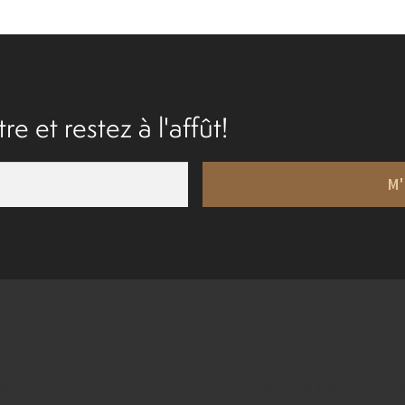
re et restez à l'affût!
M'
ies
Moteurs et transmissio