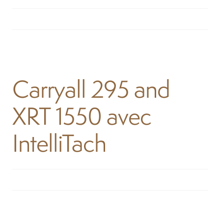
Location
À propos
Carryall 295 and
Blog
XRT 1550 avec
Carrières
IntelliTach
Quadriporteurs
English