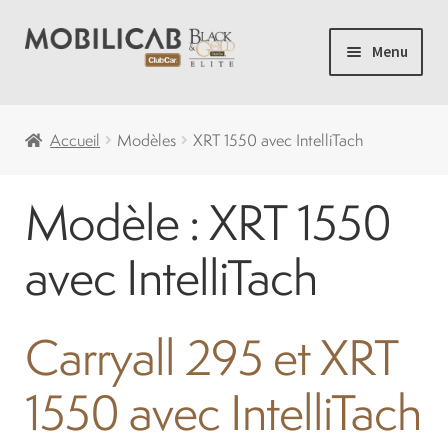
Aller
Aller
Menu
à
au
la
contenu
Accueil
navigation
Accueil
Modèles
XRT 1550 avec IntelliTach
Camping
Modèle :
XRT 1550
Ouvrir
Voiturette de Golf
le
avec IntelliTach
menu
Ouvrir
Voiturettes Neuves
enfant
le
Carryall 295 et XRT
menu
Ouvrir
Pièces
enfant
le
1550 avec IntelliTach
menu
Solde
enfant