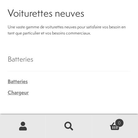
Voiturettes neuves
Une vaste gamme de voiturettes neuves pour satisfaire vos besoin en
tant que particulier et vos besoins commerciaux.
Batteries
Batteries
Chargeur
Accélérateur et freins
0
Recherche
Recherche