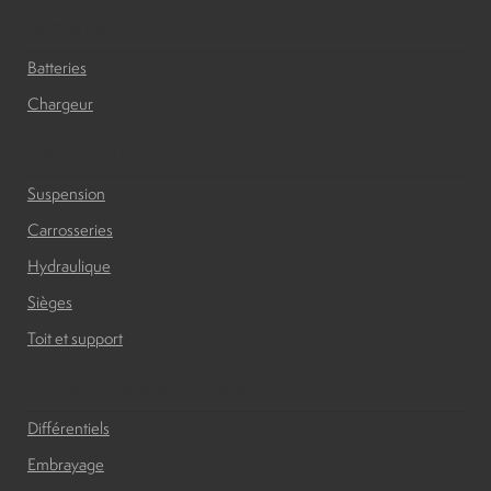
Batteries
Batteries
Chargeur
Carrosserie
Suspension
Carrosseries
Hydraulique
Sièges
Toit et support
Moteurs et transmissions
Différentiels
Embrayage