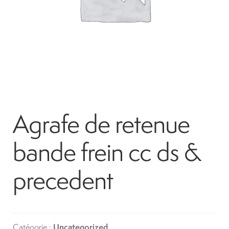
Location
À propos
Blog
Agrafe de retenue
Carrières
bande frein cc ds &
Quadriporteurs
precedent
English
Catégorie :
Uncategorized