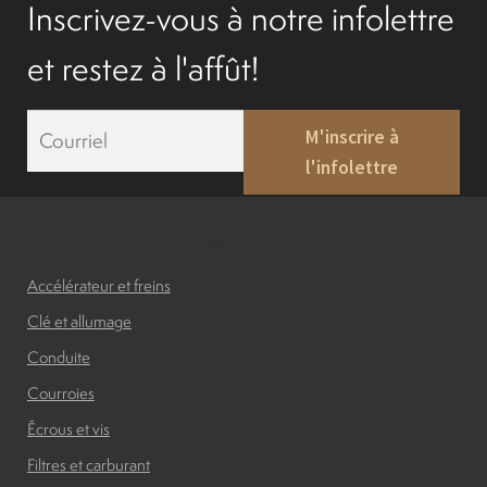
Inscrivez-vous à notre infolettre
et restez à l'affût!
E
M'inscrire à
m
l'infolettre
a
i
l
*
Accessories and brakes
Accélérateur et freins
Clé et allumage
Conduite
Courroies
Écrous et vis
Filtres et carburant