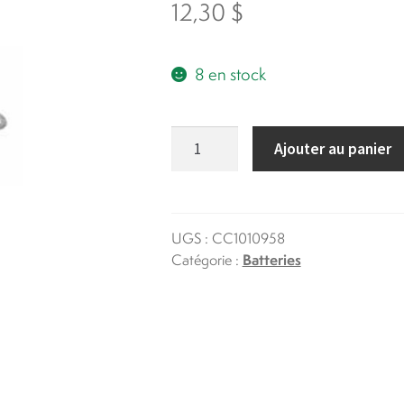
12,30
$
8 en stock
quantité
Ajouter au panier
de
Cable
à
batterie
UGS :
CC1010958
Catégorie :
Batteries
8''