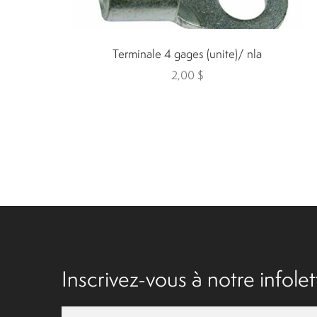
Terminale 4 gages (unite)/ nla
2,00
$
Inscrivez-vous à notre infolett
E