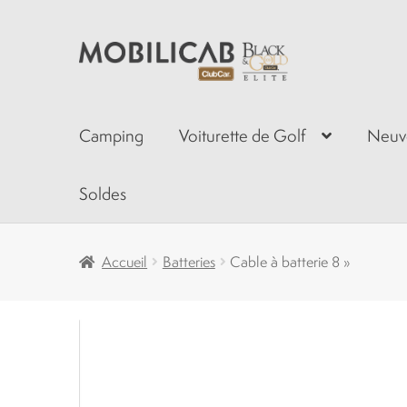
Aller
Aller
à
au
la
contenu
navigation
Camping
Voiturette de Golf
Neuv
Soldes
Accueil
Batteries
Cable à batterie 8 »