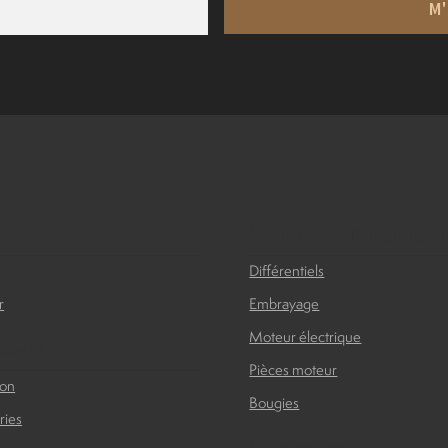
M'
ies
Moteurs et transmissio
Différentiels
r
Embrayage
Moteur électrique
serie
Pièces moteur
ion
Bougies
ries
Suspension