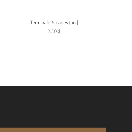
Terminale 6 gages (un.)
2,30
$