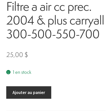
Filtre a air cc prec.
2004 & plus carryall
300-500-550-700
25,00
$
1 en stock
quantité
Ajouter au panier
de
Filtre
a