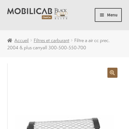
Aller
Aller
Menu
à
au
la
contenu
Accueil
navigation
Accueil
Filtres et carburant
Filtre a air cc prec.
2004 & plus carryall 300-500-550-700
Camping
Ouvrir
Voiturette de Golf
le
menu
Ouvrir
Voiturettes Neuves
enfant
le
menu
Ouvrir
Pièces
enfant
le
menu
Solde
enfant