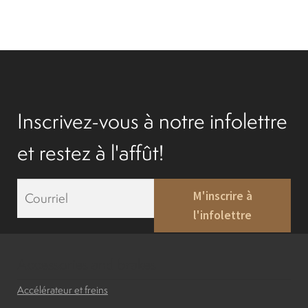
Inscrivez-vous à notre infolettre
et restez à l'affût!
E
M'inscrire à
m
l'infolettre
a
i
l
*
Accessories and brakes
Accélérateur et freins