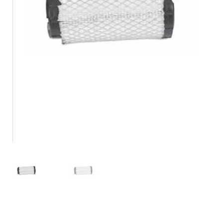
Location
À propos
Blog
Carrières
Quadriporteurs
English