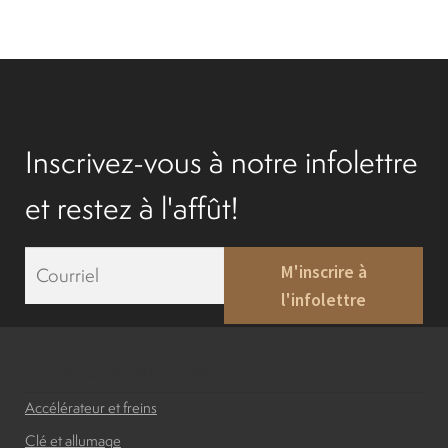
Inscrivez-vous à notre infolettre
et restez à l'affût!
E
M'inscrire à
m
l'infolettre
a
i
l
*
Accessories and brakes
Accélérateur et freins
Clé et allumage