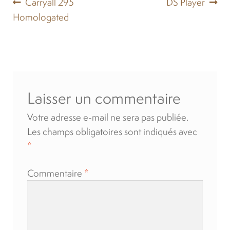
Navigation
Article
Article
Carryall 295
DS Player
précédent :
suivant :
Homologated
Location
de
l’article
À propos
Blog
Laisser un commentaire
Carrières
Votre adresse e-mail ne sera pas publiée.
Les champs obligatoires sont indiqués avec
*
Quadriporteurs
Commentaire
*
English