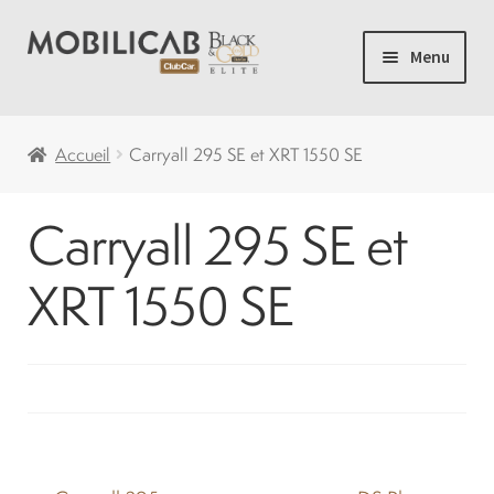
Aller
Aller
Menu
à
au
la
contenu
Accueil
navigation
Accueil
Carryall 295 SE et XRT 1550 SE
Camping
Carryall 295 SE et
Ouvrir
Voiturette de Golf
le
XRT 1550 SE
menu
Ouvrir
Voiturettes Neuves
enfant
le
menu
Ouvrir
Pièces
enfant
le
menu
Solde
enfant