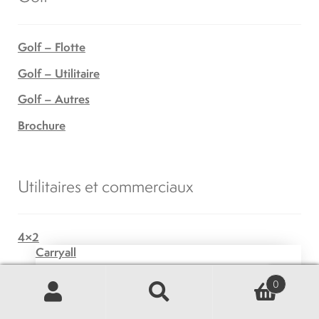
Golf – Flotte
Golf – Utilitaire
Golf – Autres
Brochure
Utilitaires et commerciaux
4×2
Carryall
XRT
0
Recherche
Recherche
4×4