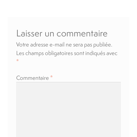
l’article
Location
Laisser un commentaire
À propos
Votre adresse e-mail ne sera pas publiée.
Blog
Les champs obligatoires sont indiqués avec
*
Carrières
Commentaire
*
Quadriporteurs
English