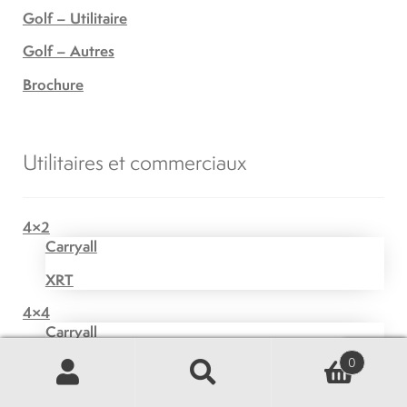
Golf – Utilitaire
Golf – Autres
Brochure
Utilitaires et commerciaux
4×2
Carryall
XRT
4×4
Carryall
0
XRT
Recherche
Recherche
Transport de passagers