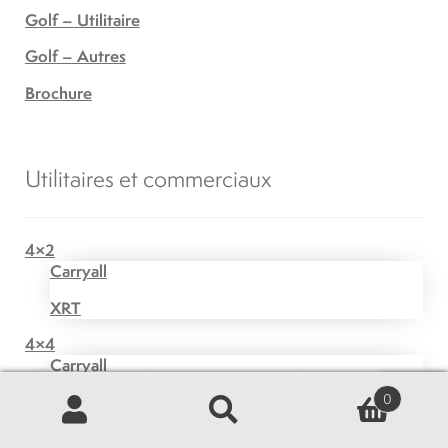
Golf – Utilitaire
Golf – Autres
Brochure
Utilitaires et commerciaux
4×2
Carryall
XRT
4×4
Carryall
0
XRT
Recherche
Recherche
Transport de passagers