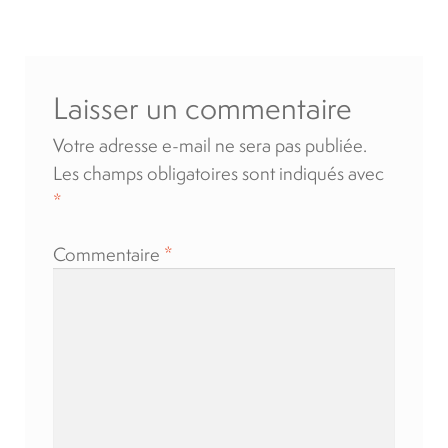
l’article
Location
Laisser un commentaire
À propos
Votre adresse e-mail ne sera pas publiée.
Blog
Les champs obligatoires sont indiqués avec
*
Carrières
Commentaire
*
Quadriporteurs
English