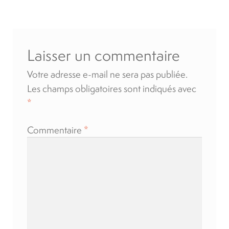
l’article
Location
Laisser un commentaire
À propos
Votre adresse e-mail ne sera pas publiée.
Blog
Les champs obligatoires sont indiqués avec
*
Carrières
Commentaire
*
Quadriporteurs
English