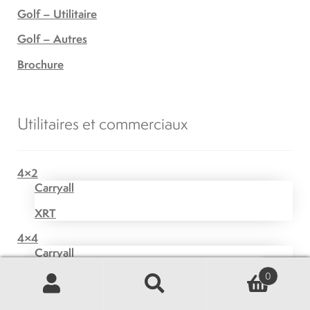
Golf – Utilitaire
Golf – Autres
Brochure
Utilitaires et commerciaux
4×2
Carryall
XRT
4×4
Carryall
0
XRT
Recherche
Recherche
Transport de passagers