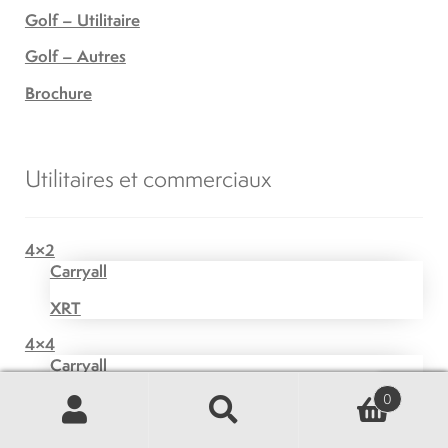
Golf – Utilitaire
Golf – Autres
Brochure
Utilitaires et commerciaux
4×2
Carryall
XRT
4×4
Carryall
0
XRT
Recherche
Recherche
Transport de passagers