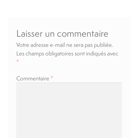
l’article
Location
Laisser un commentaire
À propos
Votre adresse e-mail ne sera pas publiée.
Blog
Les champs obligatoires sont indiqués avec
*
Carrières
Commentaire
*
Quadriporteurs
English