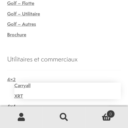
Golf – Flotte
Golf – Utilitaire
Golf – Autres
Brochure
Utilitaires et commerciaux
4×2
Carryall
XRT
4×4
Carryall
0
Recherche
Recherche
XRT