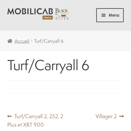
Aller
Aller
Menu
à
au
la
contenu
Accueil
navigation
Accueil
Turf/Carryall 6
Camping
Turf/Carryall 6
Ouvrir
Voiturette de Golf
le
menu
Ouvrir
Voiturettes Neuves
enfant
le
menu
Ouvrir
Pièces
enfant
le
Navigation
Article
Article
Turf/Carryall 2, 252, 2
Villager 2
menu
Solde
précédent :
suivant :
Plus et XRT 900
de
enfant