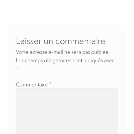
l’article
Location
À propos
Laisser un commentaire
Blog
Votre adresse e-mail ne sera pas publiée.
Les champs obligatoires sont indiqués avec
Carrières
*
Commentaire
*
Quadriporteurs
English