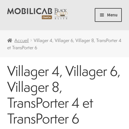
Aller
Aller
Menu
à
au
la
contenu
Accueil
navigation
Accueil
Villager 4, Villager 6, Villager 8, TransPorter 4
et TransPorter 6
Camping
Villager 4, Villager 6,
Ouvrir
Voiturette de Golf
le
Villager 8,
menu
Ouvrir
Voiturettes Neuves
enfant
le
TransPorter 4 et
menu
Ouvrir
Pièces
enfant
le
TransPorter 6
menu
Solde
enfant