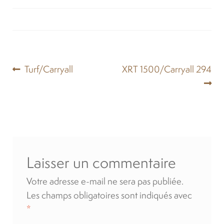
Location
À propos
Navigation
Article
Article
Turf/Carryall
XRT 1500/Carryall 294
Blog
précédent :
suivant :
de
l’article
Carrières
Quadriporteurs
Laisser un commentaire
English
Votre adresse e-mail ne sera pas publiée.
Les champs obligatoires sont indiqués avec
*