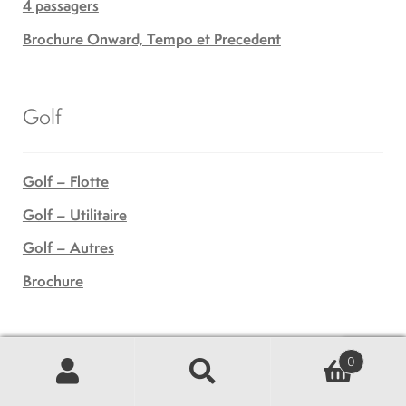
4 passagers
Brochure Onward, Tempo et Precedent
Golf
Golf – Flotte
Golf – Utilitaire
Golf – Autres
Brochure
Utilitaires et commerciaux
0
Recherche
Recherche