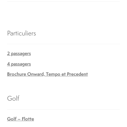
Location
À propos
Particuliers
Blog
2 passagers
4 passagers
Carrières
Brochure Onward, Tempo et Precedent
Quadriporteurs
Golf
English
Golf – Flotte