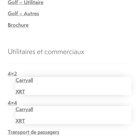
Golf – Utilitaire
Golf – Autres
Brochure
Utilitaires et commerciaux
4×2
Carryall
XRT
4×4
Carryall
XRT
Transport de passagers