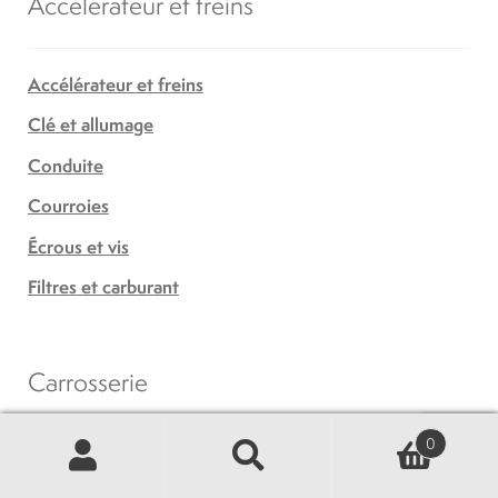
Accélérateur et freins
Accélérateur et freins
Clé et allumage
Conduite
Courroies
Écrous et vis
Filtres et carburant
Carrosserie
0
Suspension
Recherche
Recherche