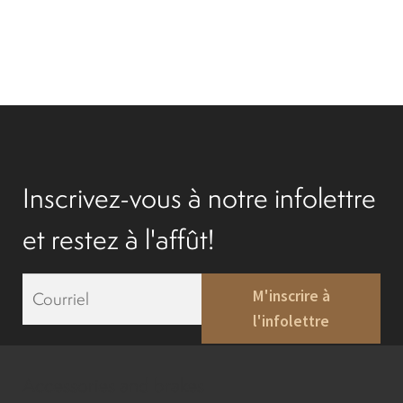
Inscrivez-vous à notre infolettre
et restez à l'affût!
E
M'inscrire à
m
l'infolettre
a
i
l
*
Accessories and brakes