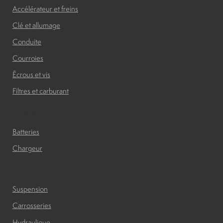
Accélérateur et freins
Clé et allumage
Conduite
Courroies
Écrous et vis
Filtres et carburant
Batteries
Batteries
Chargeur
Carrosserie
Suspension
Carrosseries
Hydraulique