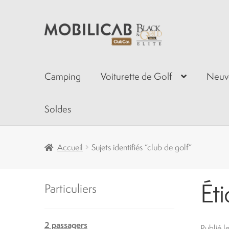
Aller
Aller
à
au
la
contenu
navigation
Camping
Voiturette de Golf
Neuv
Soldes
Accueil
Sujets identifiés “club de golf”
Éti
Particuliers
2 passagers
Publié l