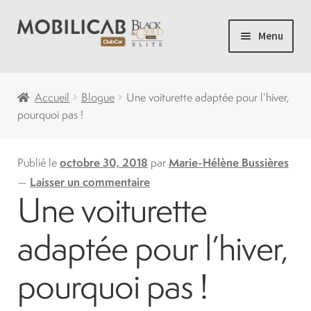
Aller
Aller
Menu
à
au
la
contenu
Accueil
navigation
Accueil
Blogue
Une voiturette adaptée pour l’hiver,
pourquoi pas !
Camping
Ouvrir
Voiturette de Golf
Publié le
octobre 30, 2018
par
Marie-Hélène Bussières
le
—
Laisser un commentaire
Une voiturette
menu
Ouvrir
Voiturettes Neuves
enfant
le
adaptée pour l’hiver,
menu
Ouvrir
Pièces
enfant
le
pourquoi pas !
menu
Solde
enfant