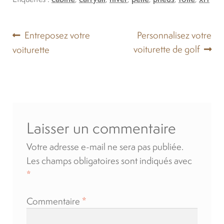
Navigation
Article
Article
Entreposez votre
Personnalisez votre
précédent :
suivant :
voiturette de golf
voiturette
de
l’article
Laisser un commentaire
Votre adresse e-mail ne sera pas publiée.
Les champs obligatoires sont indiqués avec
*
Commentaire
*