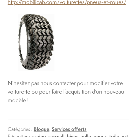
http://mobilicab.com/voiturettes/pneus-et-roues/
N’hésitez pas nous contacter pour modifier votre
voiturette ou pour faire l’acquisition d’un nouveau
modèle !
Catégories :
Blogue
,
Services offerts
Étiquettes :
cabine
,
carryall
,
hiver
,
pelle
,
pneus
,
toile
,
xrt