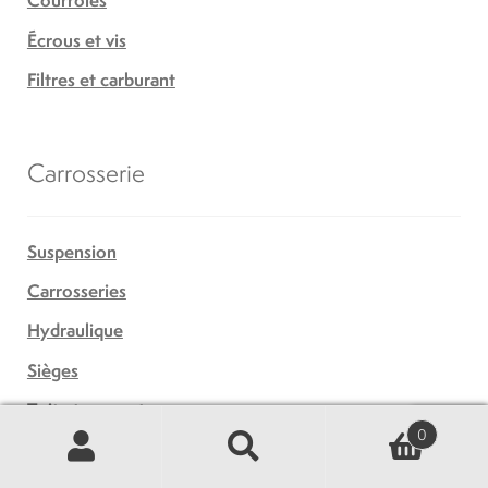
Courroies
Écrous et vis
Filtres et carburant
Carrosserie
Suspension
Carrosseries
Hydraulique
Sièges
Toit et support
0
Recherche
Recherche