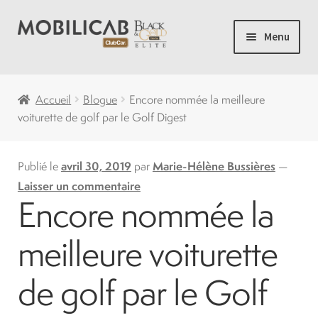
Aller
Aller
Menu
à
au
la
contenu
Accueil
navigation
Accueil
Blogue
Encore nommée la meilleure
voiturette de golf par le Golf Digest
Camping
Ouvrir
Voiturette de Golf
Publié le
avril 30, 2019
par
Marie-Hélène Bussières
—
le
Laisser un commentaire
Encore nommée la
menu
Ouvrir
Voiturettes Neuves
enfant
le
meilleure voiturette
menu
Ouvrir
Pièces
enfant
le
de golf par le Golf
menu
Solde
enfant