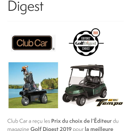
Digest
Location
À propos
Blog
Carrières
Quadriporteurs
English
Club Car a reçu les
Prix du choix de l’Éditeur
du
magazine
Golf Digest 2019
pour
la meilleure