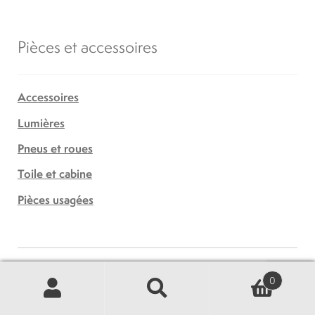
Pièces et accessoires
Accessoires
Lumières
Pneus et roues
Toile et cabine
Pièces usagées
Vous cherchez une pièce en
0
particulier?
Recherche
Recherche