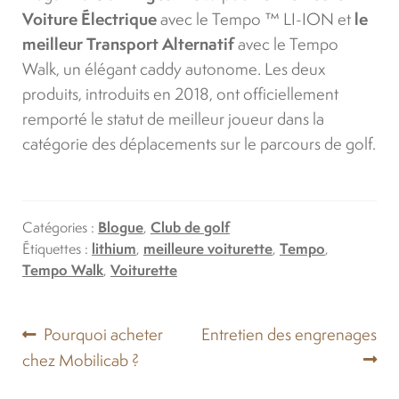
Voiture Électrique
avec le Tempo ™ LI-ION et
le
meilleur Transport Alternatif
avec le Tempo
Walk, un élégant caddy autonome. Les deux
produits, introduits en 2018, ont officiellement
remporté le statut de meilleur joueur dans la
catégorie des déplacements sur le parcours de golf.
Catégories :
Blogue
,
Club de golf
Étiquettes :
lithium
,
meilleure voiturette
,
Tempo
,
Tempo Walk
,
Voiturette
Navigation
Article
Article
Pourquoi acheter
Entretien des engrenages
précédent :
suivant :
chez Mobilicab ?
de