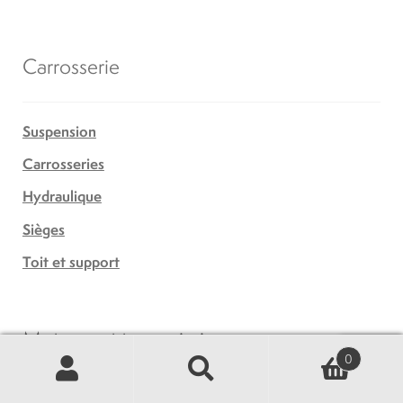
Carrosserie
Suspension
Carrosseries
Hydraulique
Sièges
Toit et support
Moteurs et transmissions
0
Recherche
Recherche