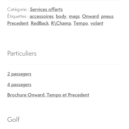
Catégorie :
Services offerts
Étiquettes :
accessoires
,
body
,
mags
,
Onward
,
pneus
,
Precedent
,
RedBack
,
R\Champ
,
Tempo
,
volant
Particuliers
2 passagers
4 passagers
Brochure Onward, Tempo et Precedent
Golf