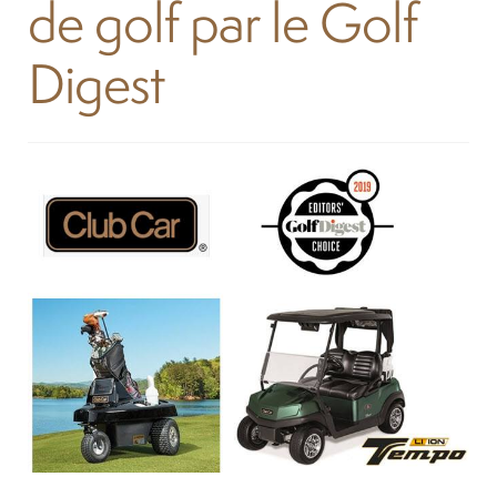
de golf par le Golf
Location
Digest
À propos
Blog
Carrières
Quadriporteurs
English