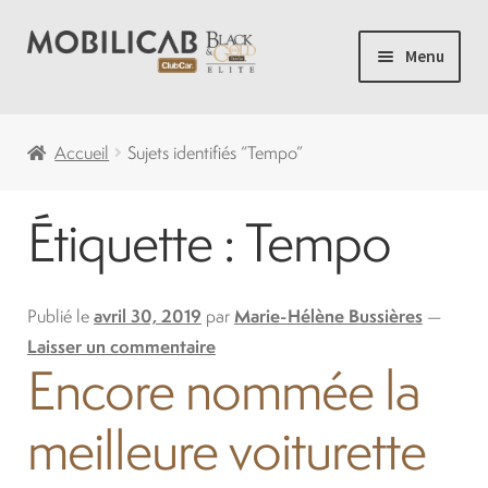
Aller
Aller
Menu
à
au
la
contenu
Accueil
navigation
Accueil
Sujets identifiés “Tempo”
Camping
Étiquette :
Tempo
Ouvrir
Voiturette de Golf
le
menu
Ouvrir
Publié le
avril 30, 2019
par
Marie-Hélène Bussières
—
Voiturettes Neuves
enfant
le
Laisser un commentaire
Encore nommée la
menu
Ouvrir
Pièces
enfant
le
meilleure voiturette
menu
Solde
enfant