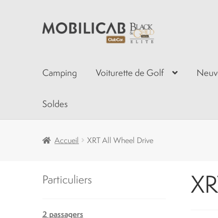
Aller
Aller
à
au
la
contenu
navigation
Camping
Voiturette de Golf
Neuv
Soldes
Accueil
XRT All Wheel Drive
XR
Particuliers
2 passagers