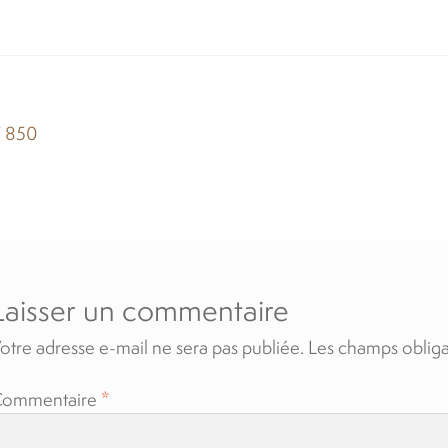
igation
cle
 850
édent :
ticle
Laisser un commentaire
otre adresse e-mail ne sera pas publiée.
Les champs obliga
Commentaire
*