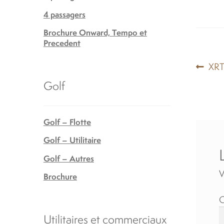
4 passagers
Brochure Onward, Tempo et
Precedent
Nav
Arti
XRT
préc
Golf
de
l’ar
Golf – Flotte
Golf – Utilitaire
Golf – Autres
V
Brochure
Utilitaires et commerciaux