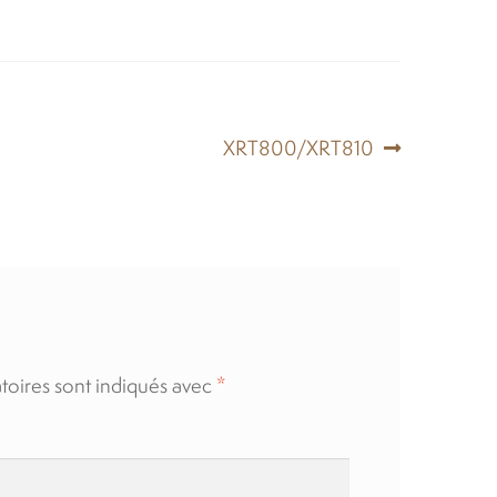
Article
XRT800/XRT810
suivant :
toires sont indiqués avec
*