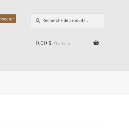
Recherche
Recherche
nnecter
pour :
0,00
$
0 article