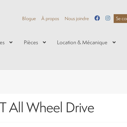
Blogue
À propos
Nous joindre
Se co
es
Pièces
Location & Mécanique
T All Wheel Drive