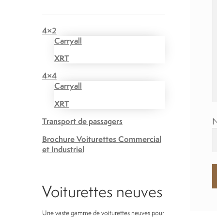
4×2
Carryall
XRT
4×4
Carryall
XRT
Transport de passagers
Brochure Voiturettes Commercial
et Industriel
Voiturettes neuves
Une vaste gamme de voiturettes neuves pour