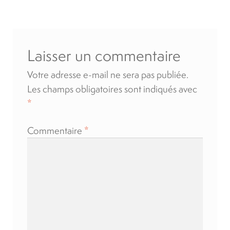
l’article
Location
Laisser un commentaire
À propos
Votre adresse e-mail ne sera pas publiée.
Blog
Les champs obligatoires sont indiqués avec
*
Carrières
Commentaire
*
Quadriporteurs
English