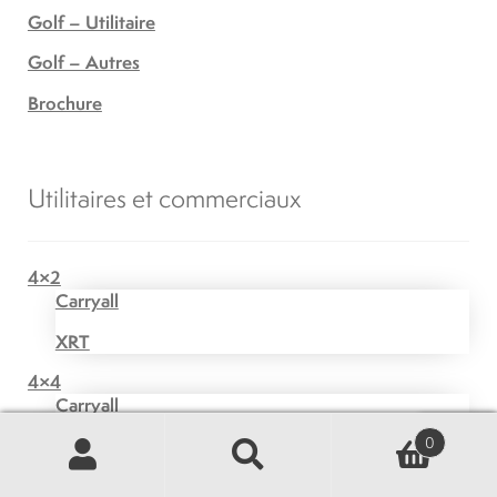
Golf – Utilitaire
Golf – Autres
Brochure
Utilitaires et commerciaux
4×2
Carryall
XRT
4×4
Carryall
0
XRT
Recherche
Recherche
Transport de passagers