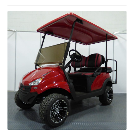
Location
À propos
Blog
Carrières
Quadriporteurs
English