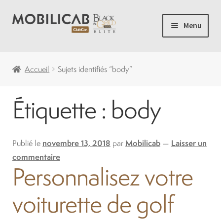
Aller
Aller
Menu
à
au
la
contenu
Accueil
navigation
Accueil
Sujets identifiés “body”
Camping
Étiquette :
body
Ouvrir
Voiturette de Golf
le
menu
Ouvrir
Publié le
novembre 13, 2018
par
Mobilicab
—
Laisser un
Voiturettes Neuves
enfant
le
commentaire
Personnalisez votre
menu
Ouvrir
Pièces
enfant
le
voiturette de golf
menu
Solde
enfant