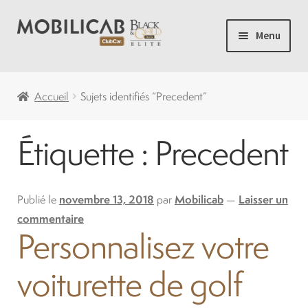
Aller
Aller
Menu
à
au
la
contenu
Accueil
navigation
Accueil
Sujets identifiés “Precedent”
Camping
Étiquette :
Precedent
Ouvrir
Voiturette de Golf
le
menu
Ouvrir
Publié le
novembre 13, 2018
par
Mobilicab
—
Laisser un
Voiturettes Neuves
enfant
le
commentaire
Personnalisez votre
menu
Ouvrir
Pièces
enfant
le
voiturette de golf
menu
Solde
enfant