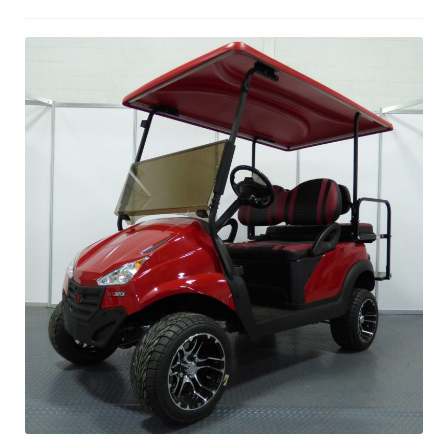
Location
À propos
Blog
Carrières
Quadriporteurs
English